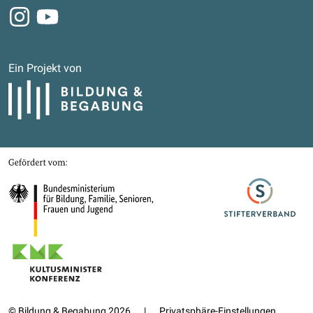
Instagram
Youtube
Ein Projekt von
Bildung und Begabung
Gefördert von
Bundesministerium für Bildung, Familie, Senioren, Frauen und Jugend
Stifterverband
Kultusministerkonferenz
© Bildung & Begabung 2026
|
Privatsphäre-Einstellungen