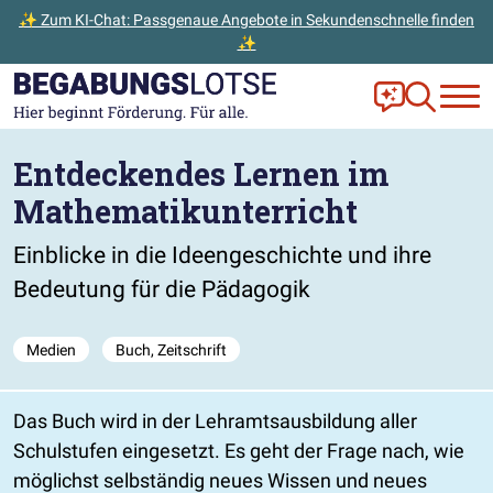
✨ Zum KI-Chat: Passgenaue Angebote in Sekundenschnelle finden
✨
Zum Hauptinhalt der Seite springen
Zur Startseite gehen
Frag Ella!
Zur Ange
Entdeckendes Lernen im
Mathematikunterricht
Einblicke in die Ideengeschichte und ihre
Bedeutung für die Pädagogik
Medien
Buch, Zeitschrift
Das Buch wird in der Lehramtsausbildung aller
Schulstufen eingesetzt. Es geht der Frage nach, wie
möglichst selbständig neues Wissen und neues