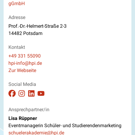
gGmbH
Adresse
Prof.-Dr.-Helmert-Straße 2-3
14482 Potsdam
Kontakt
Telefon
+49 331 55090
E-Mail
hpi-info@hpi.de
Website
Zur Webseite
Social Media
Auftritt auf Facebook ansehen
Auftritt auf Instagram ansehen
Auftritt auf Linkedin ansehen
Auftritt auf Youtube ansehen
Ansprechpartner/in
Lisa Rüppner
Eventmanagerin Schüler- und Studierendenmarketing
E-Mail
schuelerakademie@hpi.de