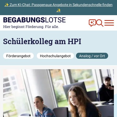
✨ Zum KI-Chat: Passgenaue Angebote in Sekundenschnelle finden
✨
Zum Hauptinhalt der Seite springen
Zur Startseite gehen
Frag Ella!
Zur Ange
Schülerkolleg am HPI
Förderangebot
Hochschulangebot
Analog / vor Ort