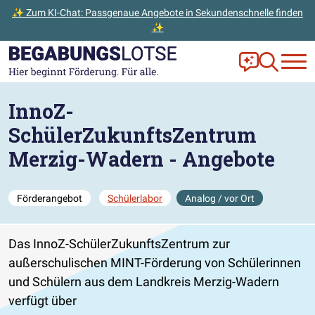
✨ Zum KI-Chat: Passgenaue Angebote in Sekundenschnelle finden
✨
Zum Hauptinhalt der Seite springen
Zur Startseite gehen
Frag Ella!
Zur Ange
InnoZ-
SchülerZukunftsZentrum
Merzig-Wadern - Angebote
Förderangebot
Schülerlabor
Analog / vor Ort
Das InnoZ-SchülerZukunftsZentrum zur
außerschulischen MINT-Förderung von Schülerinnen
und Schülern aus dem Landkreis Merzig-Wadern
verfügt über