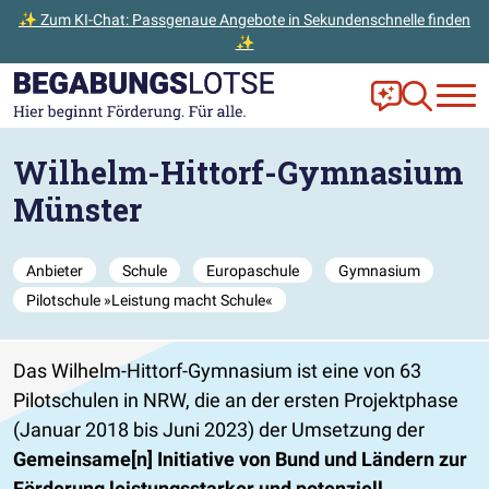
✨ Zum KI-Chat: Passgenaue Angebote in Sekundenschnelle finden
✨
Zum Hauptinhalt der Seite springen
Zur Startseite gehen
Frag Ella!
Zur Ange
Wilhelm-Hittorf-Gymnasium
Münster
Anbieter
Schule
Europaschule
Gymnasium
Pilotschule »Leistung macht Schule«
Das Wilhelm-Hittorf-Gymnasium ist eine von 63
Pilotschulen in NRW, die an der ersten Projektphase
(Januar 2018 bis Juni 2023) der Umsetzung der
Gemeinsame[n] Initiative von Bund und Ländern zur
Förderung leistungsstarker und potenziell