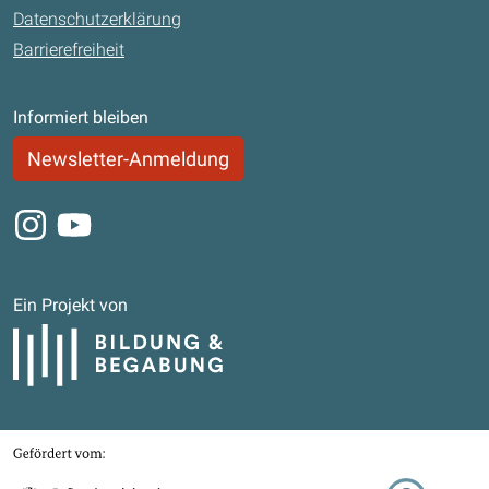
Datenschutzerklärung
Barrierefreiheit
Informiert bleiben
Newsletter-Anmeldung
Instagram
Youtube
Ein Projekt von
Bildung und Begabung
Gefördert von
Bundesministerium für Bildung, Familie, Senioren, Frauen und Jugend
Stifterverband