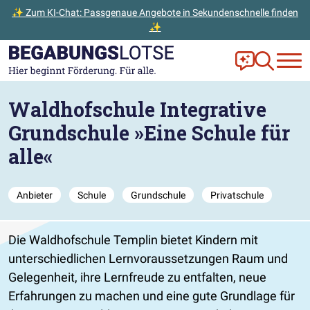
✨ Zum KI-Chat: Passgenaue Angebote in Sekundenschnelle finden
✨
Zum Hauptinhalt der Seite springen
Zur Startseite gehen
Frag Ella!
Zur Ange
Waldhofschule Integrative
Grundschule »Eine Schule für
alle«
Anbieter
Schule
Grundschule
Privatschule
Die Waldhofschule Templin bietet Kindern mit
unterschiedlichen Lernvoraussetzungen Raum und
Gelegenheit, ihre Lernfreude zu entfalten, neue
Erfahrungen zu machen und eine gute Grundlage für