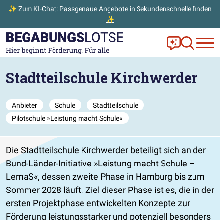
✨ Zum KI-Chat: Passgenaue Angebote in Sekundenschnelle finden
✨
Zum Hauptinhalt der Seite springen
Zur Startseite gehen
Frag Ella!
Zur Ange
Stadtteilschule Kirchwerder
Anbieter
Schule
Stadtteilschule
Pilotschule »Leistung macht Schule«
Die Stadtteilschule Kirchwerder beteiligt sich an der
Bund-Länder-Initiative »Leistung macht Schule –
LemaS«, dessen zweite Phase in Hamburg bis zum
Sommer 2028 läuft. Ziel dieser Phase ist es, die in der
ersten Projektphase entwickelten Konzepte zur
Förderung leistungsstarker und potenziell besonders