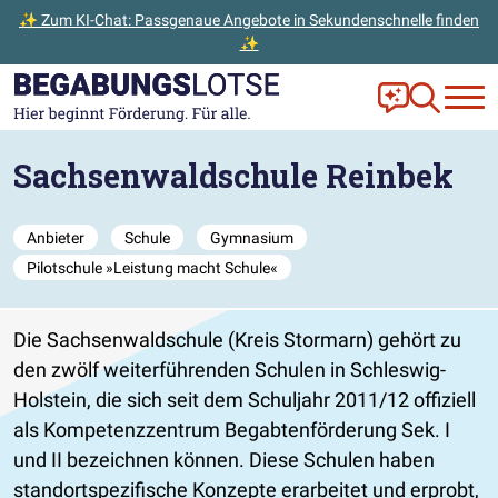
✨ Zum KI-Chat: Passgenaue Angebote in Sekundenschnelle finden
✨
Zum Hauptinhalt der Seite springen
Zur Startseite gehen
Frag Ella!
Zur Ange
Sachsenwaldschule Reinbek
Anbieter
Schule
Gymnasium
Pilotschule »Leistung macht Schule«
Die Sachsenwaldschule (Kreis Stormarn) gehört zu
den zwölf weiterführenden Schulen in Schleswig-
Holstein, die sich seit dem Schuljahr 2011/12 offiziell
als Kompetenzzentrum Begabtenförderung Sek. I
und II bezeichnen können. Diese Schulen haben
standortspezifische Konzepte erarbeitet und erprobt,