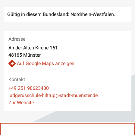
Gültig in diesem Bundesland: Nordrhein-Westfalen.
Adresse
An der Alten Kirche 161
48165 Münster
Auf Google Maps anzeigen
Kontakt
Telefon
+49 251 98623480
E-Mail
ludgerusschule-hiltrup@stadt-muenster.de
Website
Zur Website