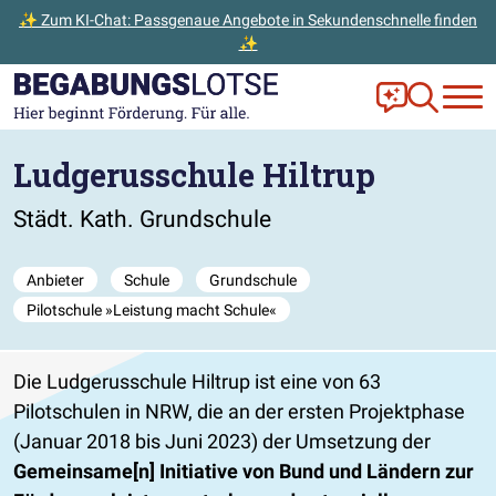
✨ Zum KI-Chat: Passgenaue Angebote in Sekundenschnelle finden
✨
Zum Hauptinhalt der Seite springen
Zur Startseite gehen
Frag Ella!
Zur Ange
Ludgerusschule Hiltrup
Städt. Kath. Grundschule
Anbieter
Schule
Grundschule
Pilotschule »Leistung macht Schule«
Die Ludgerusschule Hiltrup ist eine von 63
Pilotschulen in NRW, die an der ersten Projektphase
(Januar 2018 bis Juni 2023) der Umsetzung der
Gemeinsame[n] Initiative von Bund und Ländern zur