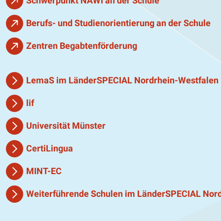
Schwerpunkt NAWI an der Schule
Berufs- und Studienorientierung an der Schule
Zentren Begabtenförderung
LemaS im LänderSPECIAL Nordrhein-Westfalen
lif
Universität Münster
CertiLingua
MINT-EC
Weiterführende Schulen im LänderSPECIAL Nord