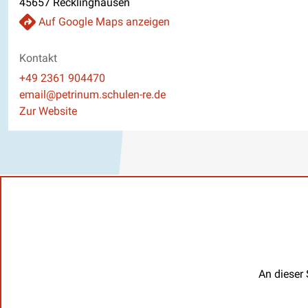
45657 Recklinghausen
Auf Google Maps anzeigen
Kontakt
Telefon
+49 2361 904470
E-Mail
email@petrinum.schulen-re.de
Website
Zur Website
An dieser 