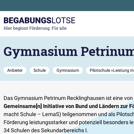
Zum Hauptinhalt der Seite springen
Zur Startseite gehen
Gymnasium Petrinum
Anbieter
Schule
Gymnasium
Pilotschule »Leistung 
Das Gymnasium Petrinum Recklinghausen ist eine von 6
Gemeinsame[n] Initiative von Bund und Ländern zur Fö
macht Schule – LemaS) teilgenommen und als Pilotschu
Förderung leistungsstarker und potenziell besonders l
34 Schulen des Sekundarbereichs I.