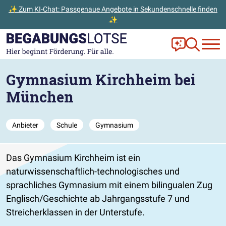
✨ Zum KI-Chat: Passgenaue Angebote in Sekundenschnelle finden
✨
Zum Hauptinhalt der Seite springen
Zur Startseite gehen
Frag Ella!
Zur Ange
Gymnasium Kirchheim bei
München
Anbieter
Schule
Gymnasium
Das Gymnasium Kirchheim ist ein
naturwissenschaftlich-technologisches und
sprachliches Gymnasium mit einem bilingualen Zug
Englisch/Geschichte ab Jahrgangsstufe 7 und
Streicherklassen in der Unterstufe.