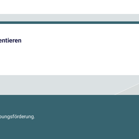
entieren
s
abungsförderung.