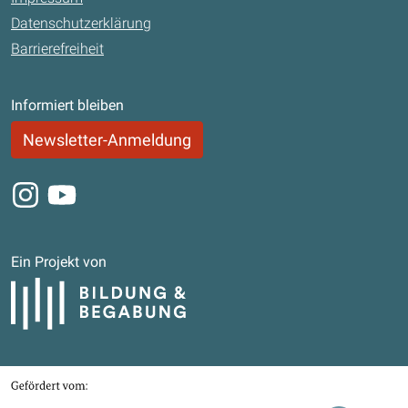
Datenschutzerklärung
Barrierefreiheit
Informiert bleiben
Newsletter-Anmeldung
Instagram
Youtube
Ein Projekt von
Bildung und Begabung
Gefördert von
Bundesministerium für Bildung, Familie, Senioren, Frauen und Jugend