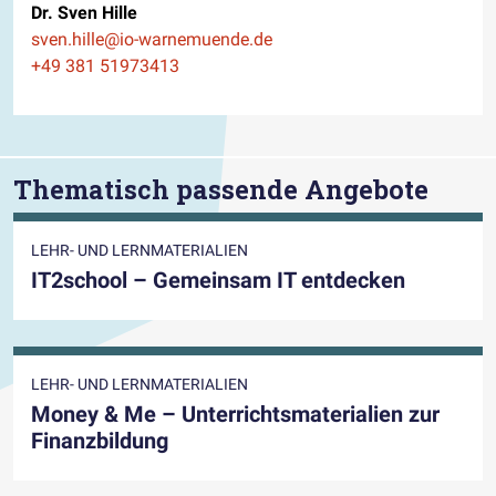
Dr. Sven Hille
E-Mail
sven.hille@io-warnemuende.de
Telefon
+49 381 51973413
Thematisch passende Angebote
LEHR- UND LERNMATERIALIEN
IT2school – Gemeinsam IT entdecken
LEHR- UND LERNMATERIALIEN
Money & Me – Unterrichtsmaterialien zur
Finanzbildung