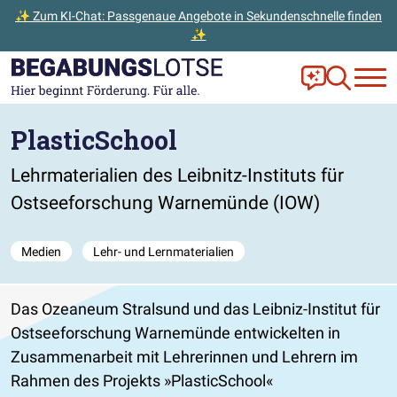
✨ Zum KI-Chat: Passgenaue Angebote in Sekundenschnelle finden
✨
Zum Hauptinhalt der Seite springen
Zur Startseite gehen
Frag Ella!
Zur Ange
PlasticSchool
Lehrmaterialien des Leibnitz-Instituts für
Ostseeforschung Warnemünde (IOW)
Medien
Lehr- und Lernmaterialien
Das Ozeaneum Stralsund und das Leibniz-Institut für
Ostseeforschung Warnemünde entwickelten in
Zusammenarbeit mit Lehrerinnen und Lehrern im
Rahmen des Projekts »PlasticSchool«