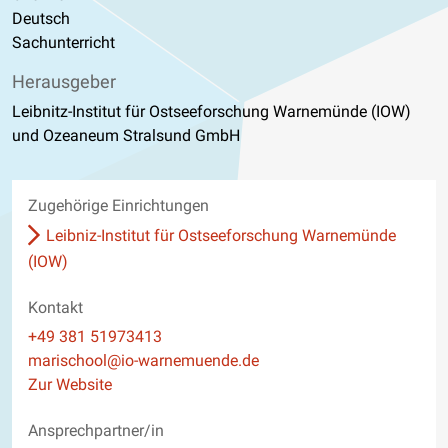
Deutsch
Sachunterricht
Herausgeber
Leibnitz-Institut für Ostseeforschung Warnemünde (IOW)
und Ozeaneum Stralsund GmbH
Zugehörige Einrichtungen
Leibniz-Institut für Ostseeforschung Warnemünde
(IOW)
Kontakt
Telefon
+49 381 51973413
E-Mail
marischool@io-warnemuende.de
Website
Zur Website
Ansprechpartner/in