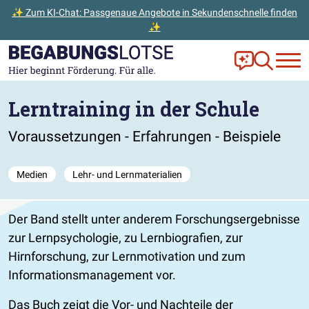
✨ Zum KI-Chat: Passgenaue Angebote in Sekundenschnelle finden
✨
Zum Hauptinhalt der Seite springen
Zur Startseite gehen
Frag Ella!
Zur Ange
Lerntraining in der Schule
Voraussetzungen - Erfahrungen - Beispiele
Medien
Lehr- und Lernmaterialien
Der Band stellt unter anderem Forschungsergebnisse
zur Lernpsychologie, zu Lernbiografien, zur
Hirnforschung, zur Lernmotivation und zum
Informationsmanagement vor.
Das Buch zeigt die Vor- und Nachteile der