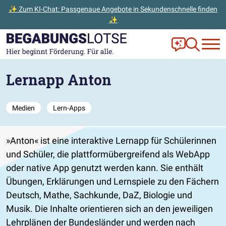
✨ Zum KI-Chat: Passgenaue Angebote in Sekundenschnelle finden
✨
Zum Hauptinhalt der Seite springen
Zur Startseite gehen
Frag Ella!
Zur Ange
Lernapp Anton
Medien
Lern-Apps
»Anton« ist eine interaktive Lernapp für Schülerinnen
und Schüler, die plattformübergreifend als WebApp
oder native App genutzt werden kann. Sie enthält
Übungen, Erklärungen und Lernspiele zu den Fächern
Deutsch, Mathe, Sachkunde, DaZ, Biologie und
Musik. Die Inhalte orientieren sich an den jeweiligen
Lehrplänen der Bundesländer und werden nach