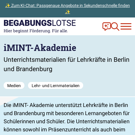
✨ Zum KI-Chat: Passgenaue Angebote in Sekundenschnelle finden
✨
Zum Hauptinhalt der Seite springen
Zur Startseite gehen
Frag Ella!
Zur Ange
iMINT-Akademie
Unterrichtsmaterialien für Lehrkräfte in Berlin
und Brandenburg
Medien
Lehr- und Lernmaterialien
Die iMINT- Akademie unterstützt Lehrkräfte in Berlin
und Brandenburg mit besonderen Lernangeboten für
Schülerinnen und Schüler. Die Unterrichtsmaterialien
können sowohl im Präsenzunterricht als auch beim