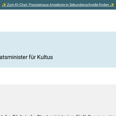
✨ Zum KI-Chat: Passgenaue Angebote in Sekundenschnelle finden ✨
atsminister für Kultus