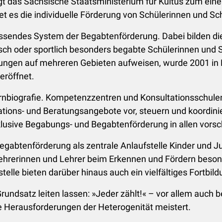
rägt das Sächsische Staatsministerium für Kultus zum e
 es die individuelle Förderung von Schülerinnen und S
fassendes System der Begabtenförderung. Dabei bilden di
ch oder sportlich besonders begabte Schülerinnen und S
abungen auf mehreren Gebieten aufweisen, wurde 2001 
eröffnet.
ernbiografie. Kompetenzzentren und Konsultationsschul
tions- und Beratungsangebote vor, steuern und koordinie
nklusive Begabungs- und Begabtenförderung in allen vors
 Begabtenförderung als zentrale Anlaufstelle Kinder und
e Lehrerinnen und Lehrer beim Erkennen und Fördern be
lle bieten darüber hinaus auch ein vielfältiges Fortbild
ndsatz leiten lassen: »Jeder zählt!« – vor allem auch 
e Herausforderungen der Heterogenität meistert.