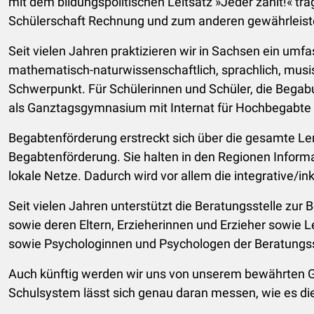
mit dem bildungspolitischen Leitsatz »Jeder zählt!« t
Schülerschaft Rechnung und zum anderen gewährleistet
Seit vielen Jahren praktizieren wir in Sachsen ein um
mathematisch-naturwissenschaftlich, sprachlich, musis
Schwerpunkt. Für Schülerinnen und Schüler, die Beg
als Ganztagsgymnasium mit Internat für Hochbegabte 
Begabtenförderung erstreckt sich über die gesamte L
Begabtenförderung. Sie halten in den Regionen Informa
lokale Netze. Dadurch wird vor allem die integrative/i
Seit vielen Jahren unterstützt die Beratungsstelle zur
sowie deren Eltern, Erzieherinnen und Erzieher sowi
sowie Psychologinnen und Psychologen der Beratungsste
Auch künftig werden wir uns von unserem bewährten Gru
Schulsystem lässt sich genau daran messen, wie es di