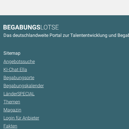
Kontaktdaten und weitere Link
Begabungslotse
Das deutschlandweite Portal zur Talententwicklung und Beg
Sitemap
Angebotssuche
KI-Chat Ella
Begabungsorte
Begabungskalender
LänderSPECIAL
Themen
Magazin
Login für Anbieter
Fakten