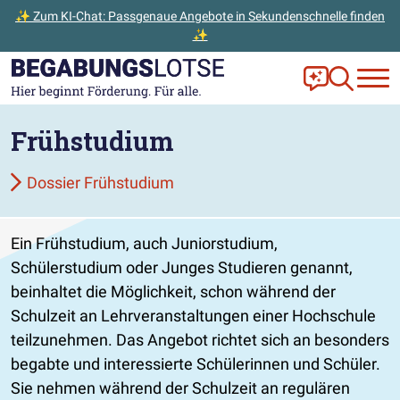
✨ Zum KI-Chat: Passgenaue Angebote in Sekundenschnelle finden
✨
Zum Hauptinhalt der Seite springen
Zur Startseite gehen
Frag Ella!
Zur Ange
Frühstudium
Dossier Frühstudium
Ein Frühstudium, auch Juniorstudium,
Schülerstudium oder Junges Studieren genannt,
beinhaltet die Möglichkeit, schon während der
Schulzeit an Lehrveranstaltungen einer Hochschule
teilzunehmen. Das Angebot richtet sich an besonders
begabte und interessierte Schülerinnen und Schüler.
Sie nehmen während der Schulzeit an regulären