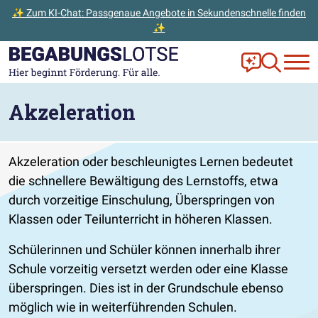
✨ Zum KI-Chat: Passgenaue Angebote in Sekundenschnelle finden
✨
Zum Hauptinhalt der Seite springen
Zur Startseite gehen
Frag Ella!
Zur Ange
Akzeleration
Akzeleration oder beschleunigtes Lernen bedeutet
die schnellere Bewältigung des Lernstoffs, etwa
durch vorzeitige Einschulung, Überspringen von
Klassen oder Teilunterricht in höheren Klassen.
Schülerinnen und Schüler können innerhalb ihrer
Schule vorzeitig versetzt werden oder eine Klasse
überspringen. Dies ist in der Grundschule ebenso
möglich wie in weiterführenden Schulen.