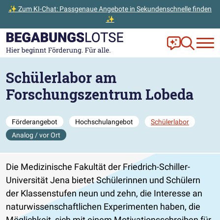
✨ Zum KI-Chat: Passgenaue Angebote in Sekundenschnelle finden
✨
Zum Hauptinhalt der Seite springen
Zur Startseite gehen
Frag Ella!
Zur Ange
Schülerlabor am
Forschungszentrum Lobeda
Förderangebot
Hochschulangebot
Schülerlabor
Analog / vor Ort
Die Medizinische Fakultät der Friedrich-Schiller-
Universität Jena bietet Schülerinnen und Schülern
der Klassenstufen neun und zehn, die Interesse an
naturwissenschaftlichen Experimenten haben, die
Möglichkeit, sich mit einem Motivationsschreiben für