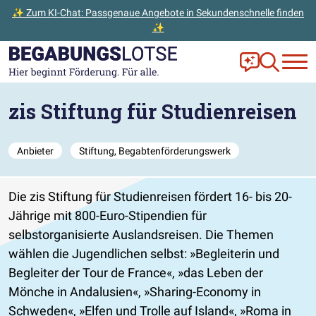
✨ Zum KI-Chat: Passgenaue Angebote in Sekundenschnelle finden
✨
Zum Hauptinhalt der Seite springen
Zur Startseite gehen
Frag Ella!
Zur Ange
zis Stiftung für Studienreisen
Anbieter
Stiftung, Begabtenförderungswerk
Die zis Stiftung für Studienreisen fördert 16- bis 20-
Jährige mit 800-Euro-Stipendien für
selbstorganisierte Auslandsreisen. Die Themen
wählen die Jugendlichen selbst: »Begleiterin und
Begleiter der Tour de France«, »das Leben der
Mönche in Andalusien«, »Sharing-Economy in
Schweden«, »Elfen und Trolle auf Island«, »Roma in