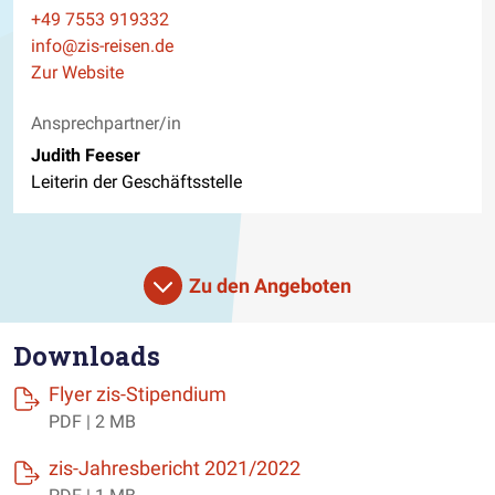
Telefon
+49 7553 919332
E-Mail
info@zis-reisen.de
Website
Zur Website
Ansprechpartner/in
Judith Feeser
Leiterin der Geschäftsstelle
Zu den Angeboten
Downloads
(öffnet einen neuen Tab)
Flyer zis-Stipendium
PDF | 2 MB
(öffnet einen neuen T
zis-Jahresbericht 2021/2022