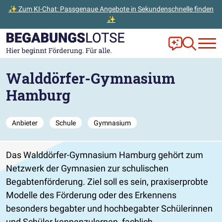
✨ Zum KI-Chat: Passgenaue Angebote in Sekundenschnelle finden
✨
Zum Hauptinhalt der Seite springen
Zur Startseite gehen
Frag Ella!
Zur Ange
Walddörfer-Gymnasium
Hamburg
Anbieter
Schule
Gymnasium
Das Walddörfer-Gymnasium Hamburg gehört zum
Netzwerk der Gymnasien zur schulischen
Begabtenförderung. Ziel soll es sein, praxiserprobte
Modelle des Förderung oder des Erkennens
besonders begabter und hochbegabter Schülerinnen
und Schüler kennenzulernen, fachlich