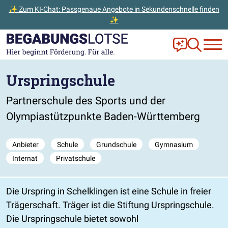
✨ Zum KI-Chat: Passgenaue Angebote in Sekundenschnelle finden
✨
Zum Hauptinhalt der Seite springen
Zur Startseite gehen
Frag Ella!
Zur Ange
Urspringschule
Partnerschule des Sports und der
Olympiastützpunkte Baden-Württemberg
Anbieter
Schule
Grundschule
Gymnasium
Internat
Privatschule
Die Urspring in Schelklingen ist eine Schule in freier
Trägerschaft. Träger ist die Stiftung Urspringschule.
Die Urspringschule bietet sowohl