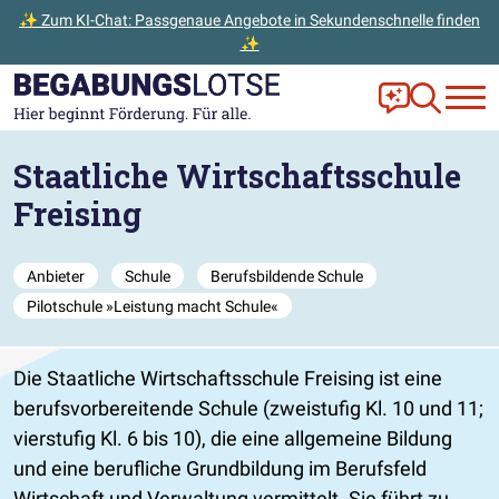
✨ Zum KI-Chat: Passgenaue Angebote in Sekundenschnelle finden
✨
Zum Hauptinhalt der Seite springen
Zur Startseite gehen
Frag Ella!
Zur Ange
Staatliche Wirtschaftsschule
Freising
Anbieter
Schule
Berufsbildende Schule
Pilotschule »Leistung macht Schule«
Die Staatliche Wirtschaftsschule Freising ist eine
berufsvorbereitende Schule (zweistufig Kl. 10 und 11;
vierstufig Kl. 6 bis 10), die eine allgemeine Bildung
und eine berufliche Grundbildung im Berufsfeld
Wirtschaft und Verwaltung vermittelt. Sie führt zu