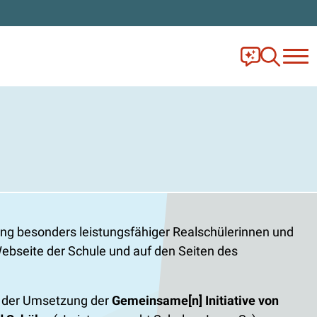
Frag Ella!
Zur Ange
rung besonders leistungsfähiger Realschülerinnen und
Webseite der Schule und auf den Seiten des
3) der Umsetzung der
Gemeinsame[n] Initiative von