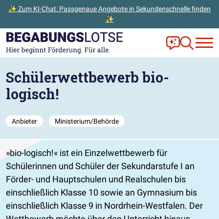
✨ Zum KI-Chat: Passgenaue Angebote in Sekundenschnelle finden
✨
Zum Hauptinhalt der Seite springen
Zur Startseite gehen
Frag Ella!
Zur Ange
Schülerwettbewerb bio-
logisch!
Anbieter
Ministerium/Behörde
bio-logisch!
ist ein Einzelwettbewerb für
Schülerinnen und Schüler der Sekundarstufe I an
Förder- und Hauptschulen und Realschulen bis
einschließlich Klasse 10 sowie an Gymnasium bis
einschließlich Klasse 9 in Nordrhein-Westfalen. Der
Wettbewerb möchte über den Unterricht hinaus