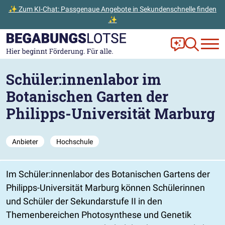
✨ Zum KI-Chat: Passgenaue Angebote in Sekundenschnelle finden
✨
Zum Hauptinhalt der Seite springen
Zur Startseite gehen
Frag Ella!
Zur Ange
Schüler:innenlabor im
Botanischen Garten der
Philipps-Universität Marburg
Anbieter
Hochschule
Im Schüler:innenlabor des Botanischen Gartens der
Philipps-Universität Marburg können Schülerinnen
und Schüler der Sekundarstufe II in den
Themenbereichen Photosynthese und Genetik