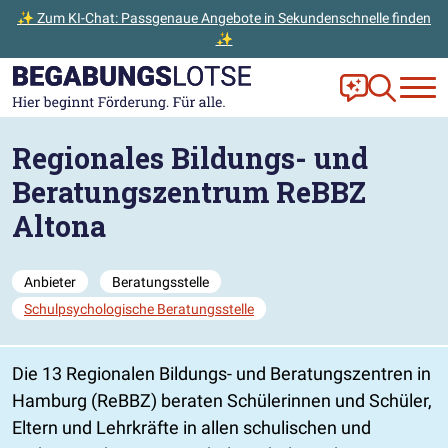
✨ Zum KI-Chat: Passgenaue Angebote in Sekundenschnelle finden
✨
Zum Hauptinhalt der Seite springen
Zur Startseite gehen
Frag Ella!
Zur Ange
Regionales Bildungs- und
Beratungszentrum ReBBZ
Altona
Anbieter
Beratungsstelle
Schulpsychologische Beratungsstelle
Die 13 Regionalen Bildungs- und Beratungszentren in
Hamburg (ReBBZ) beraten Schülerinnen und Schüler,
Eltern und Lehrkräfte in allen schulischen und