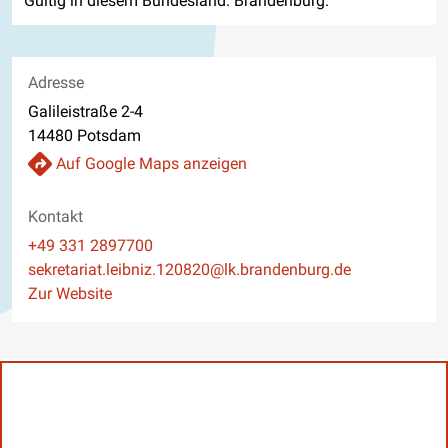
Gültig in diesem Bundesland: Brandenburg.
Adresse
Galileistraße 2-4
14480 Potsdam
Auf Google Maps anzeigen
Kontakt
Telefon
+49 331 2897700
E-Mail
sekretariat.leibniz.120820@lk.brandenburg.de
Website
Zur Website