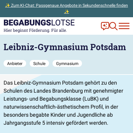
✨ Zum KI-Chat: Passgenaue Angebote in Sekundenschnelle finden
✨
Zum Hauptinhalt der Seite springen
Zur Startseite gehen
Frag Ella!
Zur Ange
Leibniz-Gymnasium Potsdam
Anbieter
Schule
Gymnasium
Das Leibniz-Gymnasium Potsdam gehört zu den
Schulen des Landes Brandenburg mit genehmigter
Leistungs- und Begabungsklasse (LuBK) und
naturwissenschaftlich-ästhetischem Profil, in der
besonders begabte Kinder und Jugendliche ab
Jahrgangsstufe 5 intensiv gefördert werden.