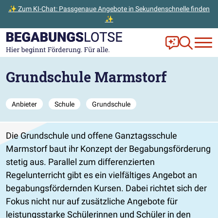
✨ Zum KI-Chat: Passgenaue Angebote in Sekundenschnelle finden
✨
Zum Hauptinhalt der Seite springen
Zur Startseite gehen
Frag Ella!
Zur Ange
Grundschule Marmstorf
Anbieter
Schule
Grundschule
Die Grundschule und offene Ganztagsschule
Marmstorf baut ihr Konzept der Begabungsförderung
stetig aus. Parallel zum differenzierten
Regelunterricht gibt es ein vielfältiges Angebot an
begabungsfördernden Kursen. Dabei richtet sich der
Fokus nicht nur auf zusätzliche Angebote für
leistungsstarke Schülerinnen und Schüler in den