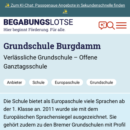
✨ Zum KI-Chat: Passgenaue Angebote in Sekundenschnelle finden
✨
Zum Hauptinhalt der Seite springen
Zur Startseite gehen
Frag Ella!
Zur Ange
Grundschule Burgdamm
Verlässliche Grundschule – Offene
Ganztagsschule
Anbieter
Schule
Europaschule
Grundschule
Die Schule bietet als Europaschule viele Sprachen ab
der 1. Klasse an. 2011 wurde sie mit dem
Europäischen Sprachensiegel ausgezeichnet. Sie
gehört zudem zu den Bremer Grundschulen mit Profil