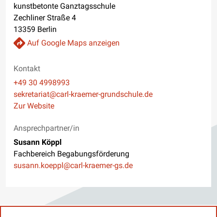
kunstbetonte Ganztagsschule
Zechliner Straße 4
13359 Berlin
Auf Google Maps anzeigen
Kontakt
Telefon
+49 30 4998993
E-Mail
sekretariat@carl-kraemer-grundschule.de
Website
Zur Website
Ansprechpartner/in
Susann Köppl
Fachbereich Begabungsförderung
E-Mail
susann.koeppl@carl-kraemer-gs.de