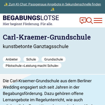
✨ Zum KI-Chat: Passgenaue Angebote in Sekundenschnelle finden
✨
Zum Hauptinhalt der Seite springen
Zur Startseite gehen
Frag Ella!
Zur Ange
Carl-Kraemer-Grundschule
kunstbetonte Ganztagsschule
Anbieter
Schule
Grundschule
Pilotschule »Leistung macht Schule«
Die Carl-Kraemer-Grundschule aus dem Berliner
Wedding engagiert sich seit Jahren in der
Begabungsförderung. Dazu gehören offene
Lernangebote im Regelunterricht, wie auch