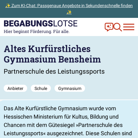
✨ Zum KI-Chat: Passgenaue Angebote in Sekundenschnelle finden
✨
Zum Hauptinhalt der Seite springen
Zur Startseite gehen
Frag Ella!
Zur Ange
Altes Kurfürstliches
Gymnasium Bensheim
Partnerschule des Leistungssports
Anbieter
Schule
Gymnasium
Das Alte Kurfürstliche Gymnasium wurde vom
Hessischen Ministerium für Kultus, Bildung und
Chancen mit dem Gütesiegel »Partnerschule des
Leistungssports« ausgezeichnet. Diese Schulen sind