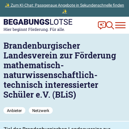
✨ Zum KI-Chat: Passgenaue Angebote in Sekundenschnelle finden
✨
Zum Hauptinhalt der Seite springen
Zur Startseite gehen
Frag Ella!
Zur Ange
Brandenburgischer
Landesverein zur Förderung
mathematisch-
naturwissenschaftlich-
technisch interessierter
Schüler e.V. (BLiS)
Anbieter
Netzwerk