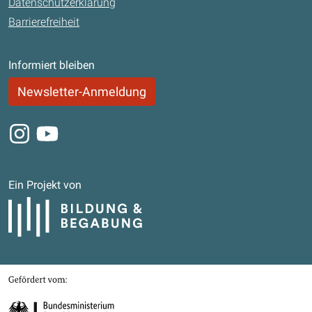
Datenschutzerklärung
Barrierefreiheit
Informiert bleiben
Newsletter-Anmeldung
Instagram
Youtube
Ein Projekt von
Bildung und Begabung
Gefördert von
Bundesministerium für Bildung, Familie, Senioren, Frauen und Jugend